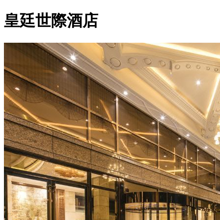
皇廷世際酒店