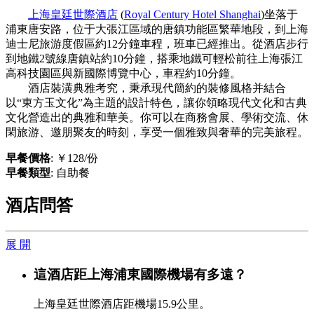
上海皇廷世際酒店
(
Royal Century Hotel Shanghai
)坐落于
浦東唐安路，位于大張江區域的唐鎮功能區繁華地段，到上海
迪士尼旅游度假區約12分鐘車程，班車已經推出。從酒店步行
到地鐵2號線唐鎮站約10分鐘，搭乘地鐵可輕松前往上海張江
高科技園區與新國際博覽中心，車程約10分鐘。
酒店裝潢典雅考究，秉承現代簡約的裝修風格并結合
以“東方玉文化”為主題的設計特色，讓你領略現代文化和古典
文化營造出的典雅和華美。你可以在商務會展、學術交流、休
閑旅游、邀朋聚友的時刻，享受一個雅致與奢華的完美旅程。
早餐價格
: ￥128/份
早餐類型
: 自助餐
酒店問答
展 開
這酒店距上海浦東國際機場有多遠？
上海皇廷世際酒店距機場15.9公里。