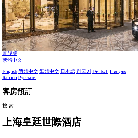
電腦版
繁體中文
English
簡體中文
繁體中文
日本語
한국어
Deutsch
Français
Italiano
Русский
客房預訂
搜 索
上海皇廷世際酒店